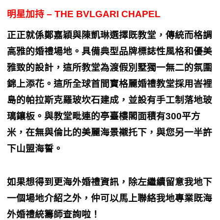
明星加持 – THE BVLGARI CHAPEL
正正就係鄭嘉穎與陳凱琳選擇既教堂，傳統而格調
高雅的婚禮場地。具備典型品牌標誌性風格和優美
雅致的設計，這所教堂為渡假別墅獨一無二的氛圍
錦上添花。這所全球首間寶格麗婚禮教堂採用峇裡
島的帕拉斯克羅玻坎石建成，並設有手工制落地玻
璃鑲板。與教堂毗連的亭臺樓閣面積有300平方
米，在無與倫比的美麗海景襯托下，與您另一半許
下山盟海誓。
如果想得到更海外婚禮資訊，除左繼續留意我地下
一個場地介紹之外，仲可以馬上聯絡我地專業既海
外婚禮統籌師查詢啦！