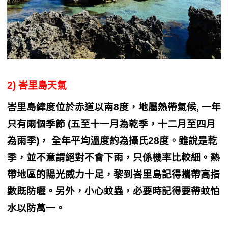
2) 峇里島天氣
峇里島緯度位於赤道以南8度，地屬熱帶氣候, 一年
只有兩個季節 (五至十一月為乾季，十二月至四月
為雨季)， 全年平均溫度約為攝氏28度。雖說是乾
季，並不意謂絕對不會下雨，只係機率比較細。熱
帶地區的陽光威力十足，黎到峇里島記得攜帶高指
數既防曬。另外，小心蚊蟲，必要時記得要帶蚊怕
水以防萬一。