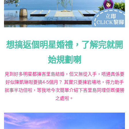
想搞返個明星婚禮，了解完就開
始規劃喇
見到好多明星都揀峇里島結婚，但又無從入手，唔通真係要
好似陳凱琳咁要搞4-5個月？ 其實只要揀岩場地，得力助手
就事半功倍啦，等我地今次簡單介紹下峇里島同埋佢既優勝
之處啦。