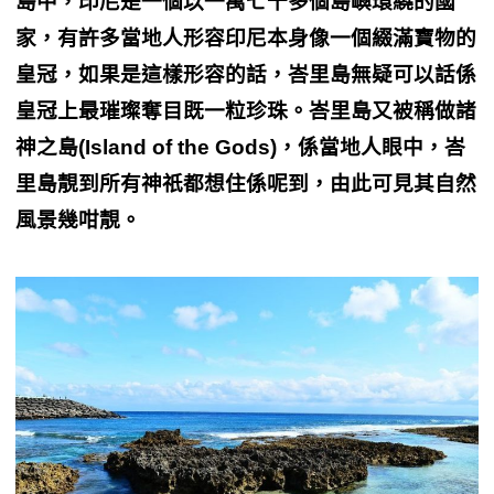
島中，印尼是一個以一萬七千多個島嶼環繞的國
家，有許多當地人形容印尼本身像一個綴滿寶物的
皇冠，如果是這樣形容的話，峇里島無疑可以話係
皇冠上最璀璨奪目既一粒珍珠。峇里島又被稱做諸
神之島(Island of the Gods)，係當地人眼中，峇
里島靚到所有神祇都想住係呢到，由此可見其自然
風景幾咁靚。