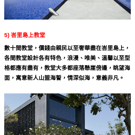
5) 峇里島上教堂
數十間教堂，價錢由親民以至奢華盡在峇里島上，
各間教堂設計各有特色，浪漫、唯美、溫馨以至型
格都應有盡有，教堂大多都座落懸崖傍邊，眺望海
面，寓意新人山盟海誓，情深似海，意義非凡。