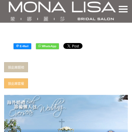
按此睇靚相
按此睇套餐