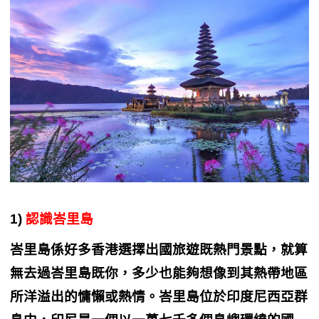
1)
認識峇里島
峇里島係好多香港選擇出國旅遊既熱門景點，就算
無去過峇里島既你，多少也能夠想像到其熱帶地區
所洋溢出的慵懶或熱情。峇里島位於印度尼西亞群