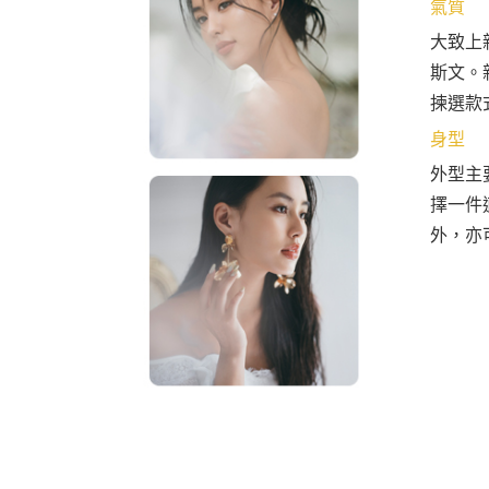
氣質
大致上
斯文。
揀選款
身型
外型主
擇一件
外，亦