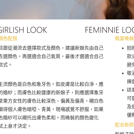
顏色配搭
婚宴晚裝
目跟從潮流去選擇款式及顏色，建議新娘先由自己
拍
去選顏色，再選適合自己氣質，最後才選適合自己
款
款式。
避
敬
揀
主流顏色是白色和象牙色。如皮膚是比較白淨，應
送
的婚紗；而膚色比較健康的新娘子，則應選擇象牙
可
常東方女性的膚色比較深色、偏黃及偏青，襯白色
及
顯得個人膚色暗啞、青黃，現場感覺不舒服，如果
優
色婚紗可以襯托出膚色柔和。而晚裝的顏色變化
配合新郎
試上身才決定。