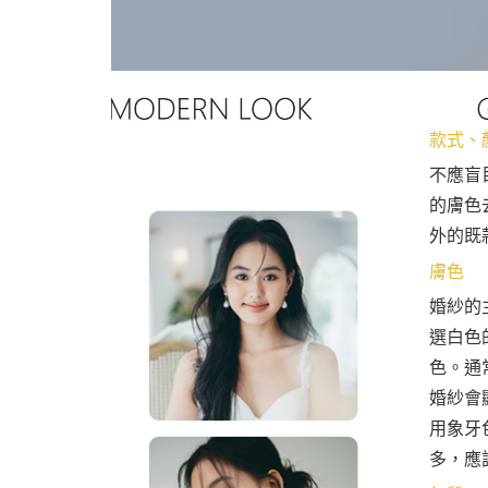
款式、
不應盲
的膚色
外的既
膚色
婚紗的
選白色
色。通
婚紗會
用象牙
多，應