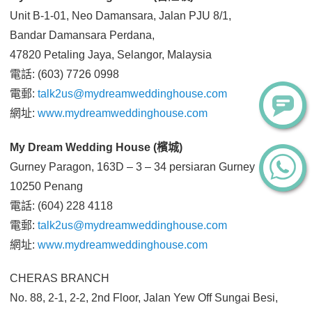
Unit B-1-01, Neo Damansara, Jalan PJU 8/1,
Bandar Damansara Perdana,
47820 Petaling Jaya, Selangor, Malaysia
電話: (603) 7726 0998
電郵:
talk2us@mydreamweddinghouse.com
網址:
www.mydreamweddinghouse.com
My Dream Wedding House (檳城)
Gurney Paragon, 163D – 3 – 34 persiaran Gurney
10250 Penang
電話: (604) 228 4118
電郵:
talk2us@mydreamweddinghouse.com
網址:
www.mydreamweddinghouse.com
CHERAS BRANCH
No. 88, 2-1, 2-2, 2nd Floor, Jalan Yew Off Sungai Besi,