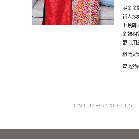
足金金
新人辨
上動輒
金飾租
更可用
租賃足金
查詢熱線/
CALL US +852 2339 0915