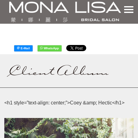
<h1 style=”text-align: center;”>Coey &amp; Hectic</h1>