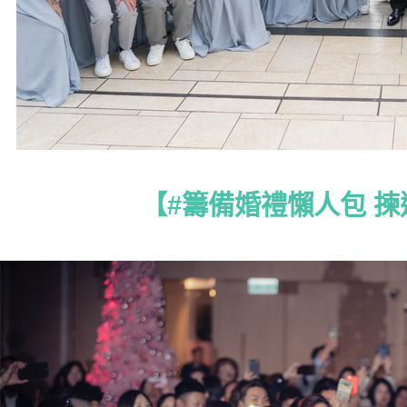
【#籌備婚禮懶人包 揀