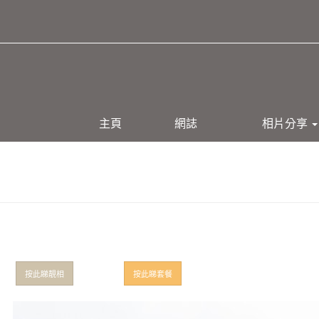
主頁
網誌
相片分享
按此睇靚相
按此睇套餐