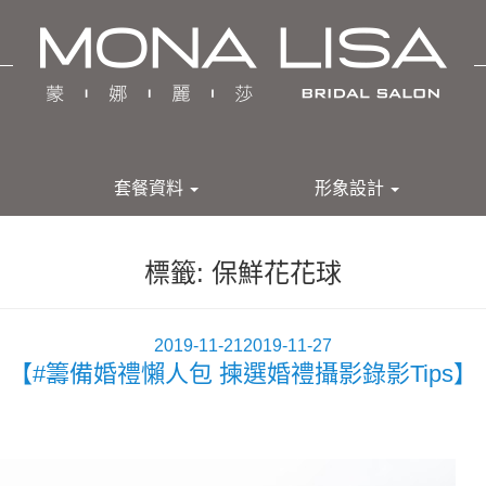
套餐資料
形象設計
標籤:
保鮮花花球
發
2019-11-21
2019-11-27
【#籌備婚禮懶人包 揀選婚禮攝影錄影Tips】
佈
於