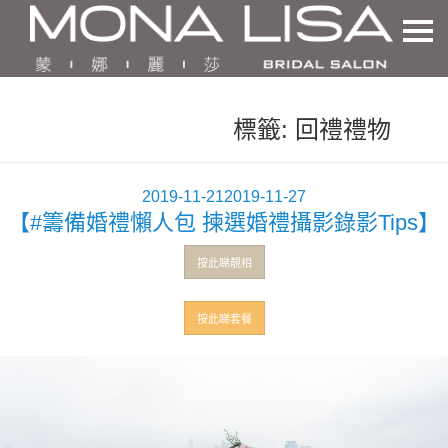
標籤:
回禮禮物
發
2019-11-21
2019-11-27
【#籌備婚禮懶人包 揀選婚禮攝影錄影Tips】
佈
於
按此睇靚相
按此睇套餐