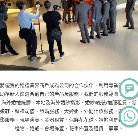
將優質的婚禮業界商戶成為公司的合作伙伴，利用專業的知識協
助準新人篩選合適自己的產品及服務。我們的服務範圍：本地及
海外婚禮統籌、本地及海外婚紗攝影、婚紗/晚裝/禮服租賃、新
娘鞋、婚禮司儀、證婚服務、大妗姐、外勤化妝服務、婚禮攝錄
影服務、現場演奏、金器租賃、保鮮花花球、請帖利是封、回禮
禮物、婚戒、會場佈置、花車佈置及租賃…等等。