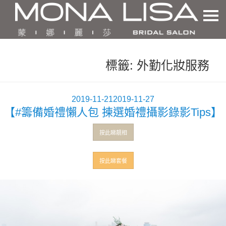
標籤:
外勤化妝服務
發
2019-11-21
2019-11-27
【#籌備婚禮懶人包 揀選婚禮攝影錄影Tips】
佈
於
按此睇靚相
按此睇套餐