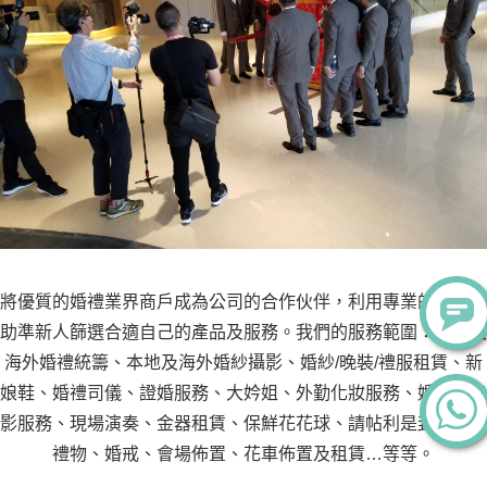
將優質的婚禮業界商戶成為公司的合作伙伴，利用專業的知識協
助準新人篩選合適自己的產品及服務。我們的服務範圍：本地及
海外婚禮統籌、本地及海外婚紗攝影、婚紗/晚裝/禮服租賃、新
娘鞋、婚禮司儀、證婚服務、大妗姐、外勤化妝服務、婚禮攝錄
影服務、現場演奏、金器租賃、保鮮花花球、請帖利是封、回禮
禮物、婚戒、會場佈置、花車佈置及租賃…等等。