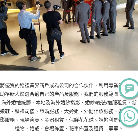
將優質的婚禮業界商戶成為公司的合作伙伴，利用專業的知識協
助準新人篩選合適自己的產品及服務。我們的服務範圍：本地及
海外婚禮統籌、本地及海外婚紗攝影、婚紗/晚裝/禮服租賃、新
娘鞋、婚禮司儀、證婚服務、大妗姐、外勤化妝服務、婚禮攝錄
影服務、現場演奏、金器租賃、保鮮花花球、請帖利是封、回禮
禮物、婚戒、會場佈置、花車佈置及租賃…等等。