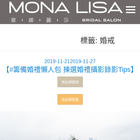
標籤:
婚戒
發
2019-11-21
2019-11-27
【#籌備婚禮懶人包 揀選婚禮攝影錄影Tips】
佈
於
按此睇靚相
按此睇套餐